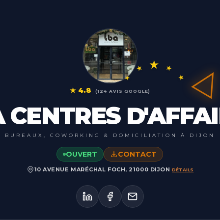
★
★
★
★
★
★
4.8
(
124
AVIS GOOGLE)
 CENTRES D'AFFA
BUREAUX, COWORKING & DOMICILIATION À DIJON
OUVERT
CONTACT
10 AVENUE MARÉCHAL FOCH, 21000 DIJON
DÉTAILS