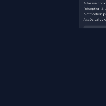
Adresse comm
Réception & tr
Notification p
Accès salles 
Bureaux équip
Internet Fibr
Accès 24/7 p
Charges & Mé